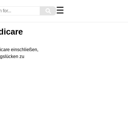
☰
⚲
dicare
care einschließen,
ngslücken zu